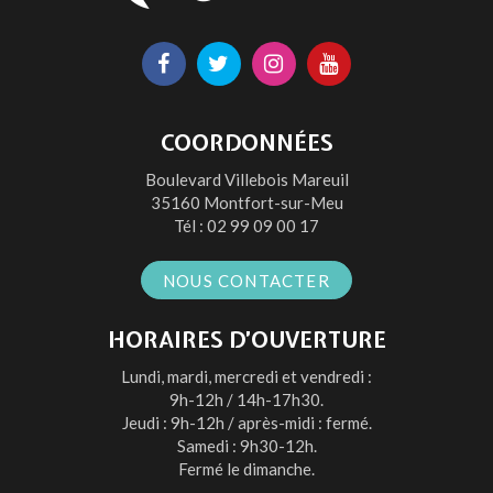
Lien
Lien
Lien
Lien
vers
vers
vers
vers
le
le
le
la
COORDONNÉES
compte
compte
compte
chaîne
Boulevard Villebois Mareuil
Facebook
Twitter
Instagram
Youtube
35160 Montfort-sur-Meu
Tél :
02 99 09 00 17
NOUS CONTACTER
HORAIRES D’OUVERTURE
Lundi, mardi, mercredi et vendredi :
9h-12h / 14h-17h30.
Jeudi : 9h-12h / après-midi : fermé.
Samedi : 9h30-12h.
Fermé le dimanche.