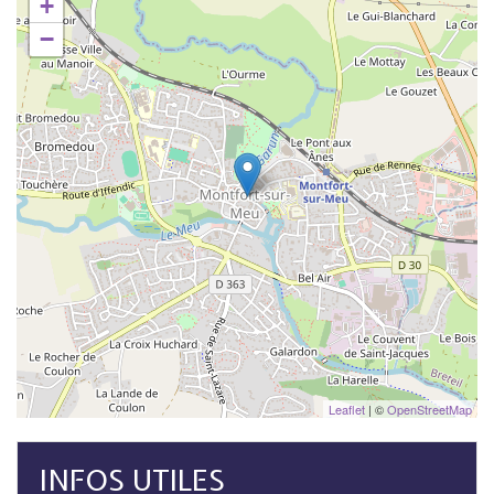
+
−
Leaflet
| ©
OpenStreetMap
INFOS UTILES