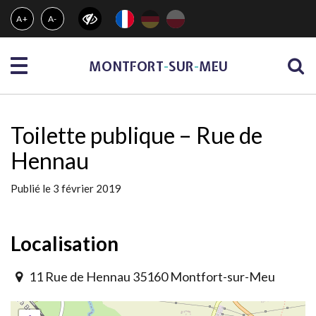
Gestion des traceurs
A+
A-
Menu
MONTFORT
-
SUR
-
MEU
Toilette publique – Rue de
Hennau
Publié le 3 février 2019
Localisation
11 Rue de Hennau 35160 Montfort-sur-Meu