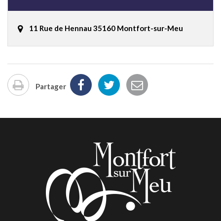
11 Rue de Hennau 35160 Montfort-sur-Meu
Partager
Imprimer
la
page