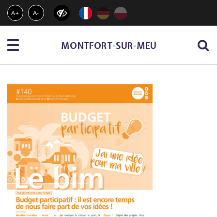
Gestion des traceurs
A+
A-
Menu
MONTFORT
-
SUR
-
MEU