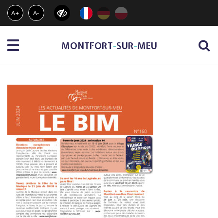
Gestion des traceurs
A+
A-
Menu
MONTFORT
-
SUR
-
MEU