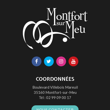
Lien
Lien
Lien
Lien
vers
vers
vers
vers
le
le
le
la
COORDONNÉES
compte
compte
compte
chaîne
Boulevard Villebois Mareuil
Facebook
Twitter
Instagram
Youtube
35160 Montfort-sur-Meu
Tél :
02 99 09 00 17
NOUS CONTACTER