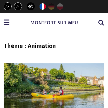
Gestion des traceurs
A+
A-
Menu
MONTFORT
-
SUR
-
MEU
Thème :
Animation