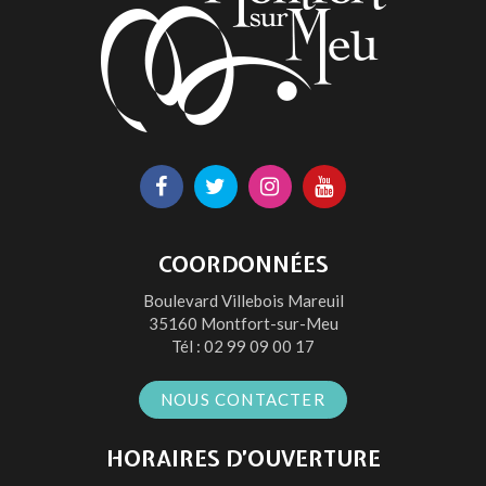
Lien
Lien
Lien
Lien
vers
vers
vers
vers
le
le
le
la
COORDONNÉES
compte
compte
compte
chaîne
Boulevard Villebois Mareuil
Facebook
Twitter
Instagram
Youtube
35160 Montfort-sur-Meu
Tél :
02 99 09 00 17
NOUS CONTACTER
HORAIRES D’OUVERTURE