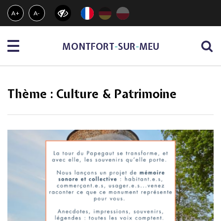
Gestion des traceurs
A+
A-
Menu
MONTFORT
-
SUR
-
MEU
Thème :
Culture & Patrimoine