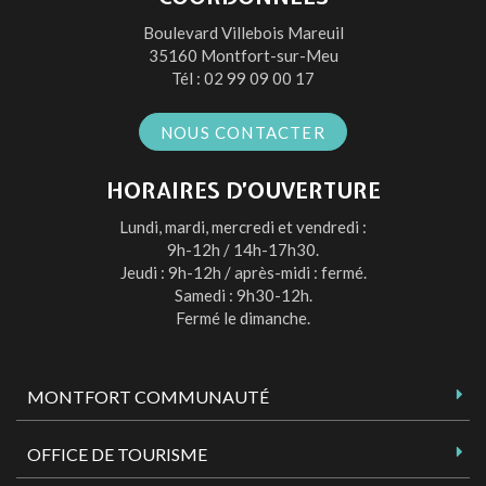
compte
compte
compte
chaîne
Boulevard Villebois Mareuil
Facebook
Twitter
Instagram
Youtube
35160 Montfort-sur-Meu
Tél :
02 99 09 00 17
NOUS CONTACTER
HORAIRES D’OUVERTURE
Lundi, mardi, mercredi et vendredi :
9h-12h / 14h-17h30.
Jeudi : 9h-12h / après-midi : fermé.
Samedi : 9h30-12h.
Fermé le dimanche.
MONTFORT COMMUNAUTÉ
OFFICE DE TOURISME