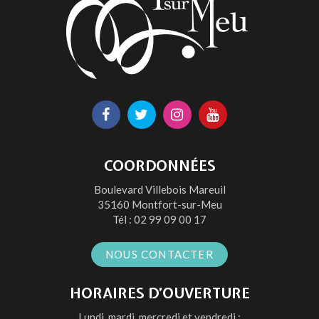
Lien
Lien
Lien
Lien
vers
vers
vers
vers
le
le
le
la
COORDONNÉES
compte
compte
compte
chaîne
Boulevard Villebois Mareuil
Facebook
Twitter
Instagram
Youtube
35160 Montfort-sur-Meu
Tél :
02 99 09 00 17
NOUS CONTACTER
HORAIRES D’OUVERTURE
Lundi, mardi, mercredi et vendredi :