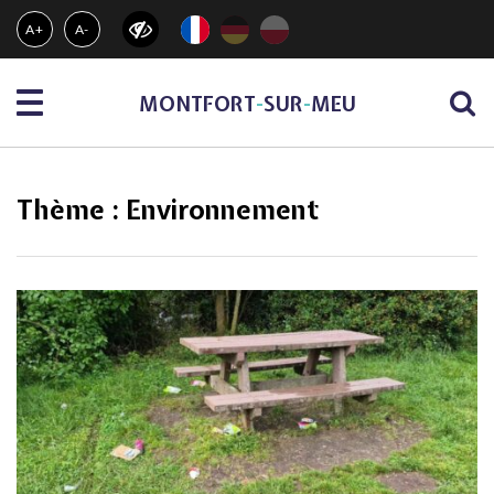
Gestion des traceurs
A+
A-
Menu
MONTFORT
-
SUR
-
MEU
Thème :
Environnement