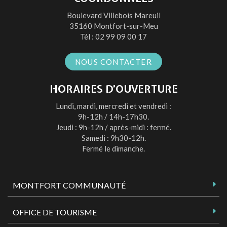
compte
compte
compte
chaîne
Boulevard Villebois Mareuil
Facebook
Twitter
Instagram
Youtube
35160 Montfort-sur-Meu
Tél :
02 99 09 00 17
NOUS CONTACTER
HORAIRES D’OUVERTURE
Lundi, mardi, mercredi et vendredi :
9h-12h / 14h-17h30.
Jeudi : 9h-12h / après-midi : fermé.
Samedi : 9h30-12h.
Fermé le dimanche.
MONTFORT COMMUNAUTÉ
OFFICE DE TOURISME