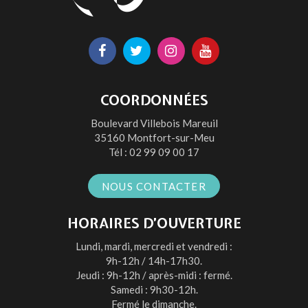
Lien
Lien
Lien
Lien
vers
vers
vers
vers
le
le
le
la
COORDONNÉES
compte
compte
compte
chaîne
Boulevard Villebois Mareuil
Facebook
Twitter
Instagram
Youtube
35160 Montfort-sur-Meu
Tél :
02 99 09 00 17
NOUS CONTACTER
HORAIRES D’OUVERTURE
Lundi, mardi, mercredi et vendredi :
9h-12h / 14h-17h30.
Jeudi : 9h-12h / après-midi : fermé.
Samedi : 9h30-12h.
Fermé le dimanche.