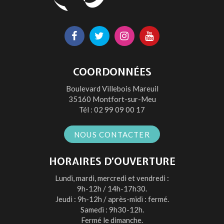
Lien
Lien
Lien
Lien
vers
vers
vers
vers
le
le
le
la
COORDONNÉES
compte
compte
compte
chaîne
Boulevard Villebois Mareuil
Facebook
Twitter
Instagram
Youtube
35160 Montfort-sur-Meu
Tél :
02 99 09 00 17
NOUS CONTACTER
HORAIRES D’OUVERTURE
Lundi, mardi, mercredi et vendredi :
9h-12h / 14h-17h30.
Jeudi : 9h-12h / après-midi : fermé.
Samedi : 9h30-12h.
Fermé le dimanche.