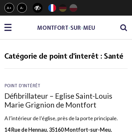
Gestion des traceurs
A+
A-
Menu
MONTFORT
-
SUR
-
MEU
Catégorie de point d'interêt :
Santé
POINT D'INTÉRÊT
Défibrillateur – Eglise Saint-Louis
Marie Grignion de Montfort
A l’intérieur de l’église, près de la porte principale.
14 Rue de Hennau, 35160 Montfort-sur-Meu,