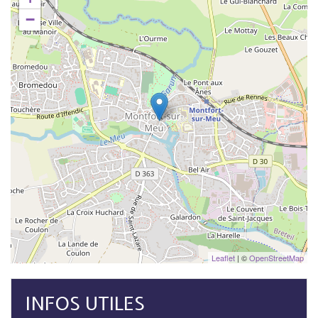
−
Leaflet
| ©
OpenStreetMap
INFOS UTILES