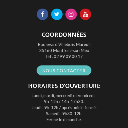
Lien
Lien
Lien
Lien
vers
vers
vers
vers
le
le
le
la
COORDONNÉES
compte
compte
compte
chaîne
Boulevard Villebois Mareuil
Facebook
Twitter
Instagram
Youtube
35160 Montfort-sur-Meu
Tél :
02 99 09 00 17
NOUS CONTACTER
HORAIRES D’OUVERTURE
Lundi, mardi, mercredi et vendredi :
9h-12h / 14h-17h30.
Jeudi : 9h-12h / après-midi : fermé.
Samedi : 9h30-12h.
Fermé le dimanche.