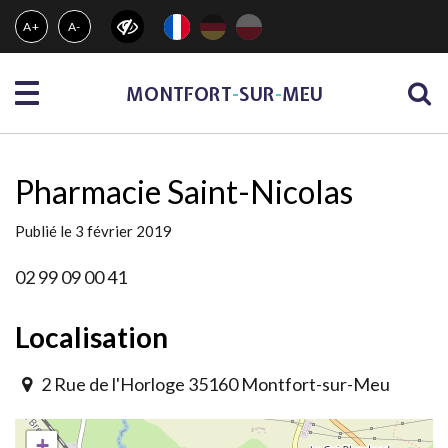
Gestion des traceurs
A+
A-
Menu
MONTFORT
-
SUR
-
MEU
Pharmacie Saint-Nicolas
Publié le 3 février 2019
02 99 09 00 41
Localisation
2 Rue de l'Horloge 35160 Montfort-sur-Meu
+