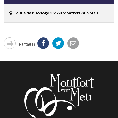
2 Rue de l'Horloge 35160 Montfort-sur-Meu
Partager
Imprimer
la
page