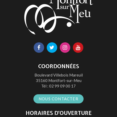
Lien
Lien
Lien
Lien
vers
vers
vers
vers
le
le
le
la
COORDONNÉES
compte
compte
compte
chaîne
Boulevard Villebois Mareuil
Facebook
Twitter
Instagram
Youtube
35160 Montfort-sur-Meu
Tél :
02 99 09 00 17
NOUS CONTACTER
HORAIRES D’OUVERTURE