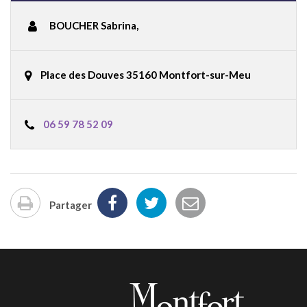
BOUCHER Sabrina
,
Place des Douves 35160 Montfort-sur-Meu
06 59 78 52 09
Partager
Imprimer
la
page