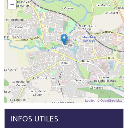
−
Leaflet
| ©
OpenStreetMap
INFOS UTILES