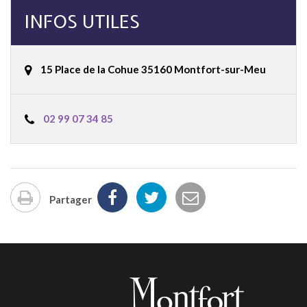
INFOS UTILES
15 Place de la Cohue 35160 Montfort-sur-Meu
02 99 07 34 85
Partager
Imprimer
la
page