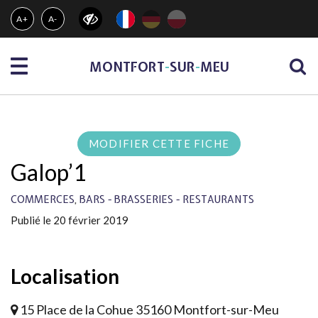
Gestion des traceurs
A+
A-
Menu
MONTFORT
-
SUR
-
MEU
MODIFIER CETTE FICHE
Galop’1
,
COMMERCES
BARS - BRASSERIES - RESTAURANTS
Publié le 20 février 2019
Localisation
15 Place de la Cohue 35160 Montfort-sur-Meu