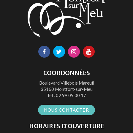
Lien
Lien
Lien
Lien
vers
vers
vers
vers
le
le
le
la
COORDONNÉES
compte
compte
compte
chaîne
Boulevard Villebois Mareuil
Facebook
Twitter
Instagram
Youtube
35160 Montfort-sur-Meu
Tél :
02 99 09 00 17
NOUS CONTACTER
HORAIRES D’OUVERTURE