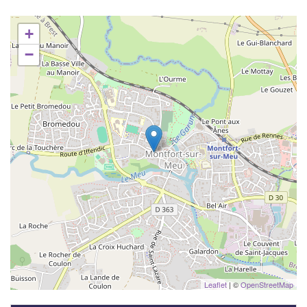
+
−
Leaflet
| ©
OpenStreetMap