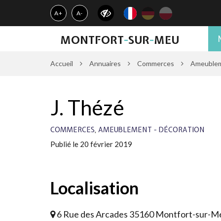
Gestion des traceurs
A+
A-
MONTFORT
-
SUR
-
MEU
Accueil
Annuaires
Commerces
Ameublem
J. Thézé
,
COMMERCES
AMEUBLEMENT - DÉCORATION
Publié le 20 février 2019
Localisation
6 Rue des Arcades 35160 Montfort-sur-M