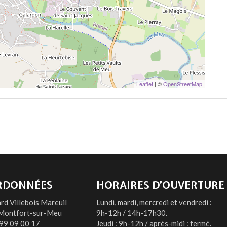
Leaflet
| ©
OpenStreetMap
RDONNÉES
HORAIRES D’OUVERTURE
rd Villebois Mareuil
Lundi, mardi, mercredi et vendredi :
Montfort-sur-Meu
9h-12h / 14h-17h30.
99 09 00 17
Jeudi : 9h-12h / après-midi : fermé.