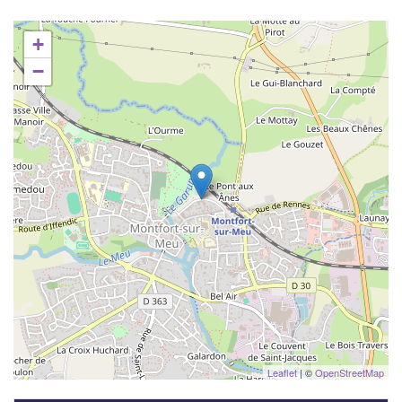
+
−
Leaflet
| ©
OpenStreetMap