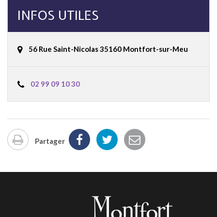
INFOS UTILES
56 Rue Saint-Nicolas 35160 Montfort-sur-Meu
02 99 09 10 30
Partager
Imprimer
la
page