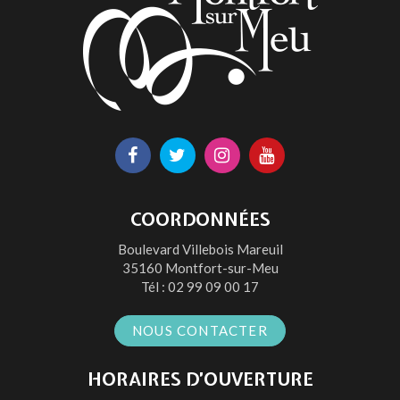
Lien
Lien
Lien
Lien
vers
vers
vers
vers
le
le
le
la
COORDONNÉES
compte
compte
compte
chaîne
Boulevard Villebois Mareuil
Facebook
Twitter
Instagram
Youtube
35160 Montfort-sur-Meu
Tél :
02 99 09 00 17
NOUS CONTACTER
HORAIRES D’OUVERTURE