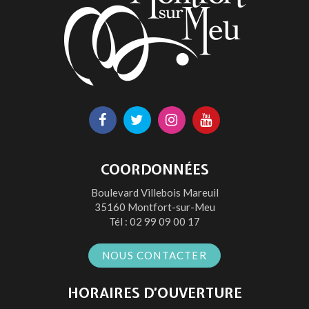
Lien
Lien
Lien
Lien
vers
vers
vers
vers
le
le
le
la
COORDONNÉES
compte
compte
compte
chaîne
Boulevard Villebois Mareuil
Facebook
Twitter
Instagram
Youtube
35160 Montfort-sur-Meu
Tél :
02 99 09 00 17
NOUS CONTACTER
HORAIRES D’OUVERTURE