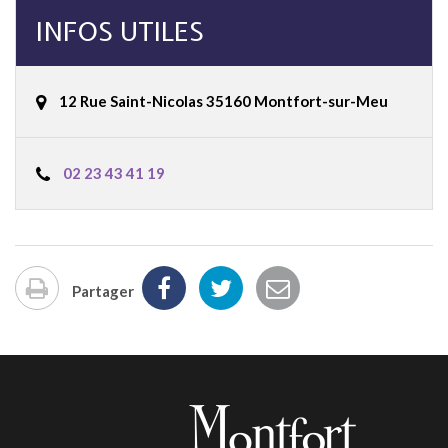
INFOS UTILES
12 Rue Saint-Nicolas 35160 Montfort-sur-Meu
02 23 43 41 19
Partager
Imprimer
la
page