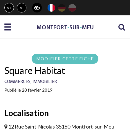
Gestion des traceurs
A+
A-
Menu
MONTFORT
-
SUR
-
MEU
MODIFIER CETTE FICHE
Square Habitat
,
COMMERCES
IMMOBILIER
Publié le 20 février 2019
Localisation
12 Rue Saint-Nicolas 35160 Montfort-sur-Meu