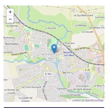
+
−
Leaflet
| ©
OpenStreetMap