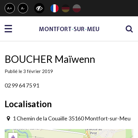
Gestion des traceurs
A+
A-
Menu
MONTFORT
-
SUR
-
MEU
BOUCHER Maïwenn
Publié le 3 février 2019
02 99 64 75 91
Localisation
1 Chemin de la Couaille 35160 Montfort-sur-Meu
+