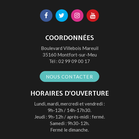
Lien
Lien
Lien
Lien
vers
vers
vers
vers
le
le
le
la
COORDONNÉES
compte
compte
compte
chaîne
Boulevard Villebois Mareuil
Facebook
Twitter
Instagram
Youtube
35160 Montfort-sur-Meu
Tél :
02 99 09 00 17
NOUS CONTACTER
HORAIRES D’OUVERTURE
Lundi, mardi, mercredi et vendredi :
9h-12h / 14h-17h30.
Jeudi : 9h-12h / après-midi : fermé.
Samedi : 9h30-12h.
Fermé le dimanche.