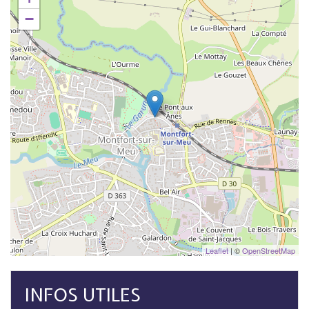
−
Leaflet
| ©
OpenStreetMap
INFOS UTILES