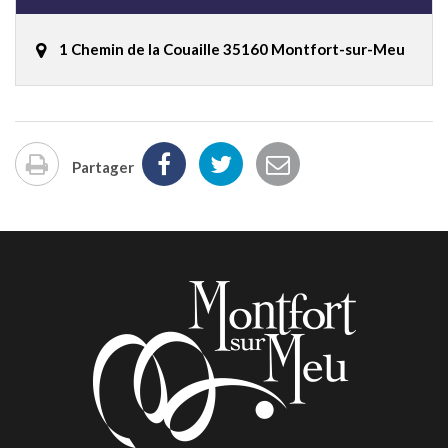
1 Chemin de la Couaille 35160 Montfort-sur-Meu
Partager
Imprimer
la
page