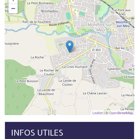
−
Leaflet
| ©
OpenStreetMap
INFOS UTILES