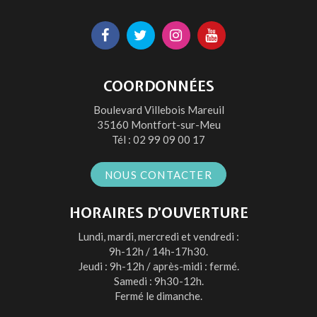
Lien
Lien
Lien
Lien
vers
vers
vers
vers
le
le
le
la
COORDONNÉES
compte
compte
compte
chaîne
Boulevard Villebois Mareuil
Facebook
Twitter
Instagram
Youtube
35160 Montfort-sur-Meu
Tél :
02 99 09 00 17
NOUS CONTACTER
HORAIRES D’OUVERTURE
Lundi, mardi, mercredi et vendredi :
9h-12h / 14h-17h30.
Jeudi : 9h-12h / après-midi : fermé.
Samedi : 9h30-12h.
Fermé le dimanche.