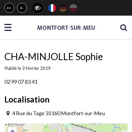
Gestion des traceurs
A+
A-
Menu
MONTFORT
-
SUR
-
MEU
CHA-MINJOLLE Sophie
Publié le 3 février 2019
02 99 07 83 41
Localisation
4 Rue du Tage 35160 Montfort-sur-Meu
+