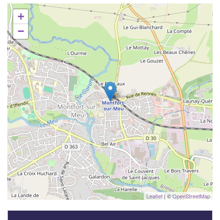
+
−
Leaflet
| ©
OpenStreetMap