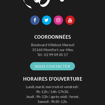
Lien
Lien
Lien
Lien
vers
vers
vers
vers
le
le
le
la
COORDONNÉES
compte
compte
compte
chaîne
Boulevard Villebois Mareuil
Facebook
Twitter
Instagram
Youtube
35160 Montfort-sur-Meu
Tél :
02 99 09 00 17
NOUS CONTACTER
HORAIRES D’OUVERTURE
Lundi, mardi, mercredi et vendredi :
9h-12h / 14h-17h30.
Jeudi : 9h-12h / après-midi : fermé.
Samedi : 9h30-12h.