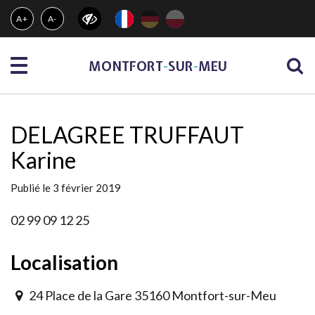
Gestion des traceurs
A+
A-
Menu
MONTFORT
-
SUR
-
MEU
DELAGREE TRUFFAUT
Karine
Publié le 3 février 2019
02 99 09 12 25
Localisation
24 Place de la Gare 35160 Montfort-sur-Meu