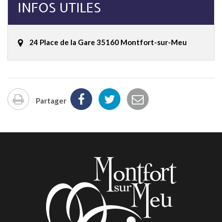
INFOS UTILES
24 Place de la Gare 35160 Montfort-sur-Meu
Partager
Imprimer
la
page