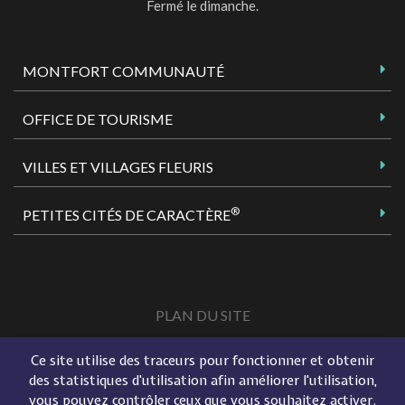
Fermé le dimanche.
MONTFORT COMMUNAUTÉ
OFFICE DE TOURISME
VILLES ET VILLAGES FLEURIS
®
PETITES CITÉS DE CARACTÈRE
PLAN DU SITE
MENTIONS LÉGALES
Ce site utilise des traceurs pour fonctionner et obtenir
ACCESSIBILITÉ
des statistiques d'utilisation afin améliorer l'utilisation,
vous pouvez contrôler ceux que vous souhaitez activer.
FLUX RSS