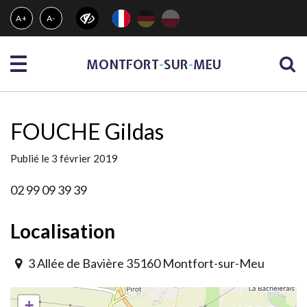
Gestion des traceurs
A+
A-
Menu
MONTFORT
-
SUR
-
MEU
FOUCHE Gildas
Publié le 3 février 2019
02 99 09 39 39
Localisation
3 Allée de Bavière 35160 Montfort-sur-Meu
+