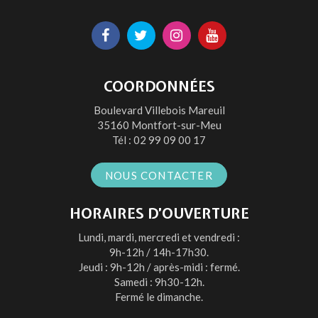
Lien
Lien
Lien
Lien
vers
vers
vers
vers
le
le
le
la
COORDONNÉES
compte
compte
compte
chaîne
Boulevard Villebois Mareuil
Facebook
Twitter
Instagram
Youtube
35160 Montfort-sur-Meu
Tél :
02 99 09 00 17
NOUS CONTACTER
HORAIRES D’OUVERTURE
Lundi, mardi, mercredi et vendredi :
9h-12h / 14h-17h30.
Jeudi : 9h-12h / après-midi : fermé.
Samedi : 9h30-12h.
Fermé le dimanche.