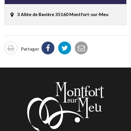
3 Allée de Bavière 35160 Montfort-sur-Meu
Partager
Imprimer
la
page