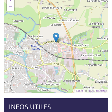
−
Leaflet
| ©
OpenStreetMap
INFOS UTILES