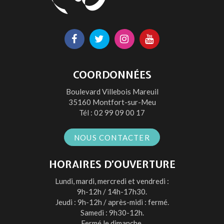
Lien
Lien
Lien
Lien
vers
vers
vers
vers
le
le
le
la
COORDONNÉES
compte
compte
compte
chaîne
Boulevard Villebois Mareuil
Facebook
Twitter
Instagram
Youtube
35160 Montfort-sur-Meu
Tél :
02 99 09 00 17
NOUS CONTACTER
HORAIRES D’OUVERTURE
Lundi, mardi, mercredi et vendredi :
9h-12h / 14h-17h30.
Jeudi : 9h-12h / après-midi : fermé.
Samedi : 9h30-12h.
Fermé le dimanche.