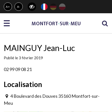
Gestion des traceurs
A+
A-
Menu
MONTFORT
-
SUR
-
MEU
MAINGUY Jean-Luc
Publié le 3 février 2019
02 99 09 08 21
Localisation
4 Boulevard des Douves 35160 Montfort-sur-
Meu