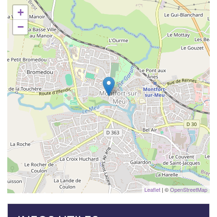
+
−
Leaflet
| ©
OpenStreetMap