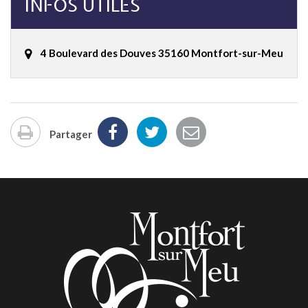
INFOS UTILES
4 Boulevard des Douves 35160 Montfort-sur-Meu
Partager
Imprimer
la
page