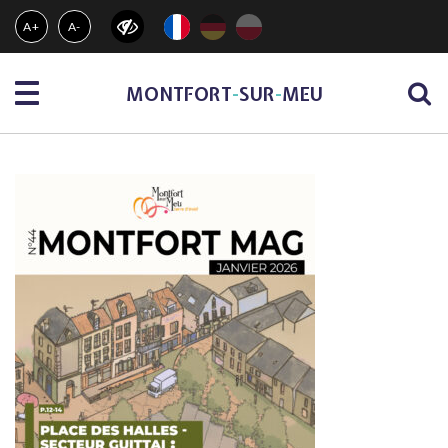
Gestion des traceurs
A+
A-
Menu
MONTFORT
-
SUR
-
MEU